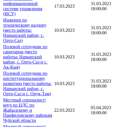
информационной
31.03.2023
17.03.2023
системе управления
18:00:00
(ИСУ)
Инженер по
техническому надзору
31.03.2023
(место работы:
10.03.2023
18:00:00
Нарынский район, с.
Орто-Саз)
Полевой сотрудник по
санитарии (место
31.03.2023
работы: Нарынский
10.03.2023
18:00:00
район, с. Орто-Саз и с.
Ак-Кыя)
Полевой сотрудник по
институциональному
31.03.2023
развитию (место работы:
10.03.2023
18:00:00
Нарынский район, с.
Орто-Саз и с. Орук-Там)
Местный специалист/
коуч по ЦДС по
05.04.2023
Жайылскому и
22.03.2023
18:00:00
Панфиловскому районам
Чуйской области
Местный специалист/