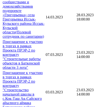
сообществами и
домохозяйствамив
подпроекте
«Григорьевка» села
28.03.2023
14.03.2023
Григорьевка Иссык-
18:00:00
Кульского района Иссык-
Кульской
области(Полевой
сотрудник по санитарии)
Приглашение к участию
в торгах в рамках
Проекта ПРЭР-2 по
23.03.2023
контракту
07.03.2023
14:00:00
"Строительные работы
объектов в Баткенской
области 3 лота"
Приглашение к участию
в торгах в рамках
Проекта ПРЭР-2 по
контракту
"Строительство
23.03.2023
03.03.2023
начальной школы в
14:00:00
с.Кок-Таш Ак-Сайского
айылного аймака