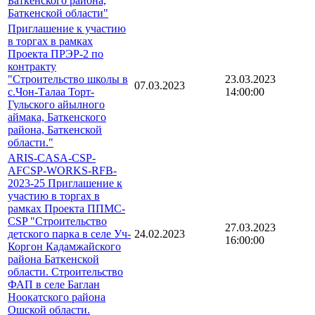
Баткенского района,
Баткенской области"
Приглашение к участию
в торгах в рамках
Проекта ПРЭР-2 по
контракту
"Строительство школы в
23.03.2023
07.03.2023
с.Чон-Талаа Торт-
14:00:00
Гульского айылного
аймака, Баткенского
района, Баткенской
области."
ARIS-CASA-CSP-
AFCSP-WORKS-RFB-
2023-25 Приглашение к
участию в торгах в
рамках Проекта ППМС-
CSP "Строительство
27.03.2023
детского парка в селе Уч-
24.02.2023
16:00:00
Коргон Кадамжайского
района Баткенской
области. Строительство
ФАП в селе Баглан
Ноокатского района
Ошской области.