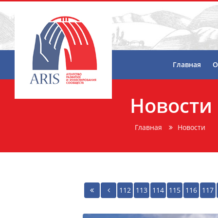
Главная
О
Новости
Главная
Новости
112
113
114
115
116
117