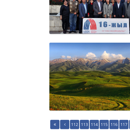
112
113
114
115
116
117