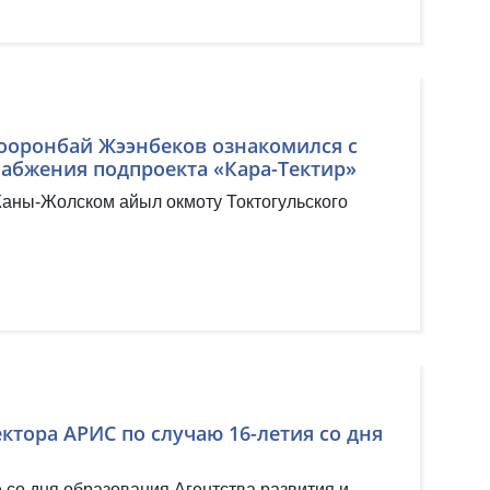
ооронбай Жээнбеков ознакомился с
набжения подпроекта «Кара-Тектир»
Жаны-Жолском айыл окмоту Токтогульского
тора АРИС по случаю 16-летия со дня
 со дня образования Агентства развития и